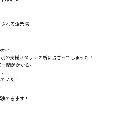
をされる企業様
のか？
、別の支援スタッフの所に混ざってしまった！
て手間がかかる。
い。
れていた！
解決
できます！